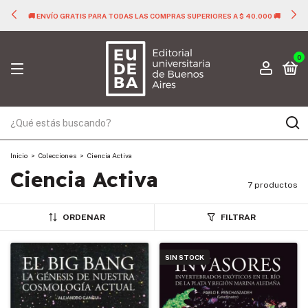
🚚 ENVÍO GRATIS PARA TODAS LAS COMPRAS SUPERIORES A $ 40.000 🚚
0
Inicio
>
Colecciones
>
Ciencia Activa
Ciencia Activa
7 productos
ORDENAR
FILTRAR
SIN STOCK