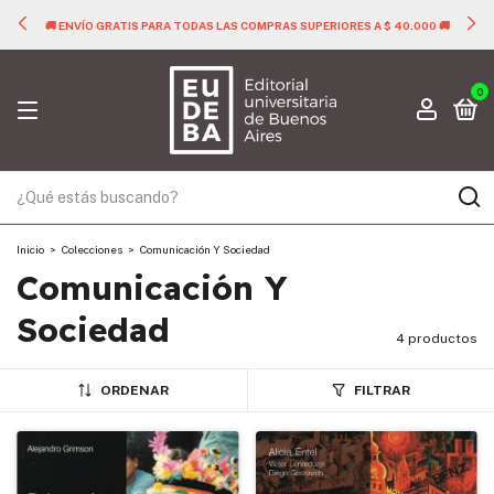
🚚 ENVÍO GRATIS PARA TODAS LAS COMPRAS SUPERIORES A $ 40.000 🚚
0
Inicio
>
Colecciones
>
Comunicación Y Sociedad
Comunicación Y
Sociedad
4 productos
ORDENAR
FILTRAR