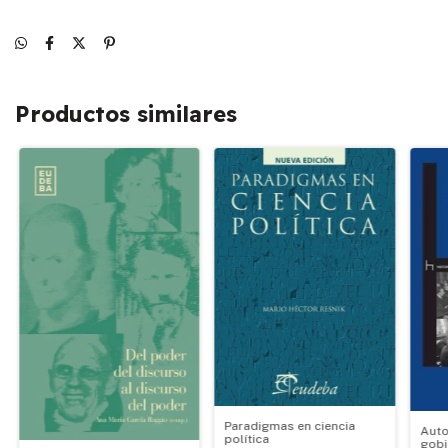
Productos similares
Paradigmas en ciencia
Auto
política
gobi