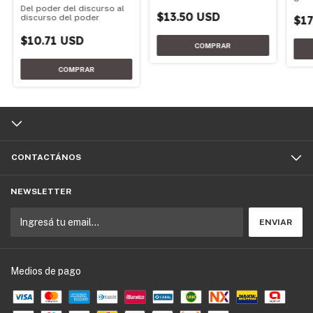
Del poder del discurso al
$13.50 USD
discurso del poder
$17
$10.71 USD
CONTACTÁNOS
NEWSLETTER
Medios de pago