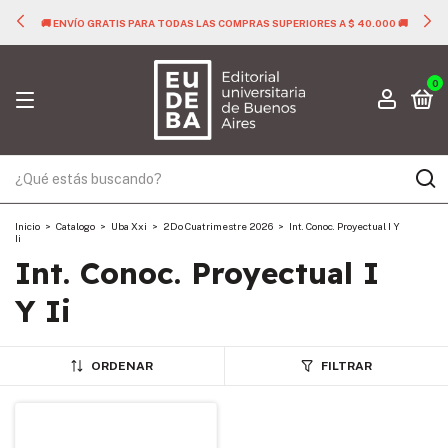
🚚 ENVÍO GRATIS PARA TODAS LAS COMPRAS SUPERIORES A $ 40.000 🚚
0
Inicio
>
Catalogo
>
Uba Xxi
>
2Do Cuatrimestre 2026
>
Int. Conoc. Proyectual I Y
Ii
Int. Conoc. Proyectual I
Y Ii
ORDENAR
FILTRAR