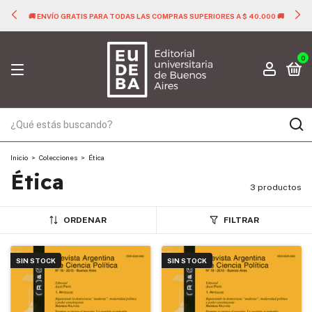
🚚 ENVÍO GRATIS PARA TODAS LAS COMPRAS SUPERIORES A $ 40.000 🚚
0
Inicio
>
Colecciones
>
Ética
Ética
3 productos
ORDENAR
FILTRAR
SIN STOCK
SIN STOCK