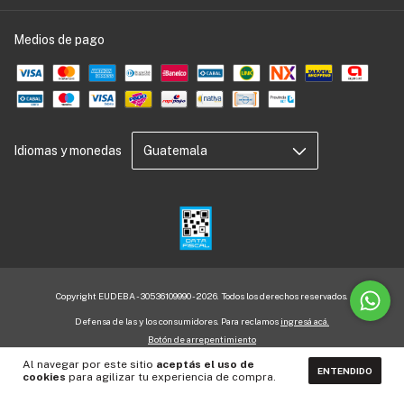
Medios de pago
Idiomas y monedas
Copyright EUDEBA - 30536109990 - 2026. Todos los derechos reservados.
Defensa de las y los consumidores. Para reclamos
ingresá acá.
Botón de arrepentimiento
Al navegar por este sitio
aceptás el uso de
ENTENDIDO
cookies
para agilizar tu experiencia de compra.