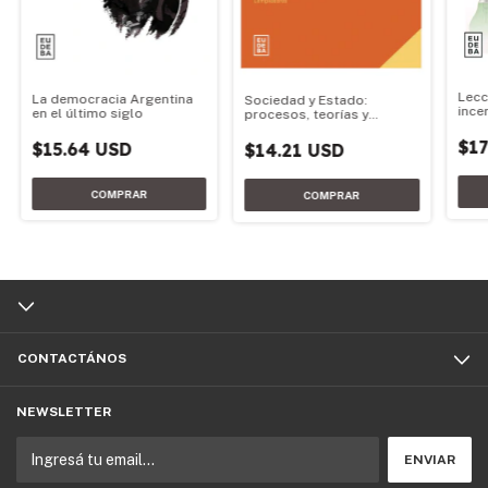
Lecc
La democracia Argentina
Sociedad y Estado:
ince
en el último siglo
procesos, teorías y
pedagogía
$17
$15.64 USD
$14.21 USD
CONTACTÁNOS
NEWSLETTER