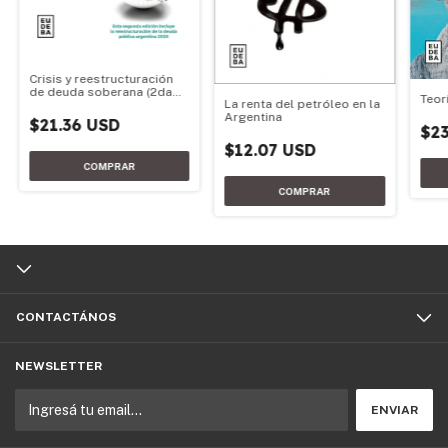
Crisis y reestructuración
de deuda soberana (2da
Teor
La renta del petróleo en la
edición)
Argentina
$21.36 USD
$23
$12.07 USD
CONTACTÁNOS
NEWSLETTER