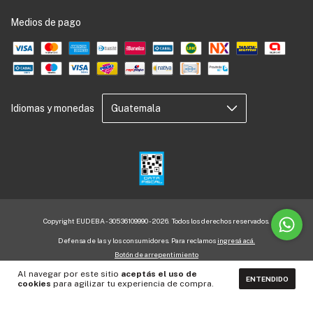
Medios de pago
Idiomas y monedas
Copyright EUDEBA - 30536109990 - 2026. Todos los derechos reservados.
Defensa de las y los consumidores. Para reclamos
ingresá acá.
Botón de arrepentimiento
Al navegar por este sitio
aceptás el uso de
ENTENDIDO
cookies
para agilizar tu experiencia de compra.