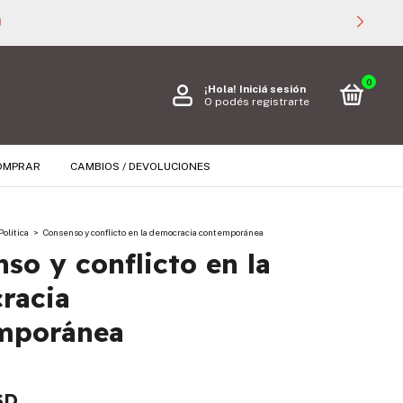

0
¡Hola!
Iniciá sesión
O podés registrarte
OMPRAR
CAMBIOS / DEVOLUCIONES
Política
>
Consenso y conflicto en la democracia contemporánea
so y conflicto en la
racia
mporánea
SD