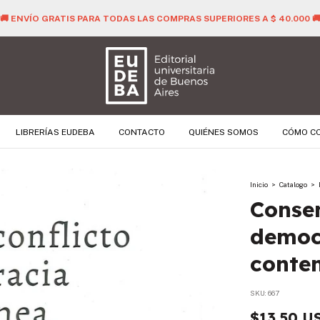
🚚 ENVÍO GRATIS PARA TODAS LAS COMPRAS SUPERIORES A $ 40.000 
LIBRERÍAS EUDEBA
CONTACTO
QUIÉNES SOMOS
CÓMO C
Inicio
>
Catalogo
>
Consen
democ
conte
SKU:
667
$13.50 U