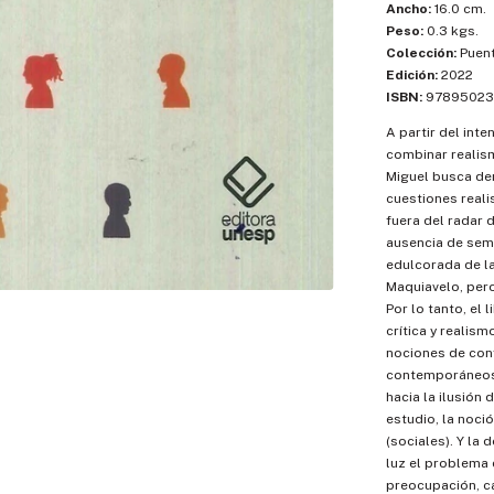
Ancho:
16.0 cm.
Peso:
0.3 kgs.
Colección:
Puent
Edición:
2022
ISBN:
97895023
A partir del in
combinar realismo
Miguel busca de
cuestiones real
fuera del radar d
ausencia de sem
edulcorada de la
Maquiavelo, pero 
Por lo tanto, el 
crítica y realis
nociones de conf
contemporáneos.
hacia la ilusión
estudio, la noci
(sociales). Y la 
luz el problema 
preocupación, ca