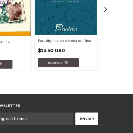
Paradigmas en ciencia política
lítica
La democracia A
$13.50 USD
último siglo
$15.64 USD
WSLETTER