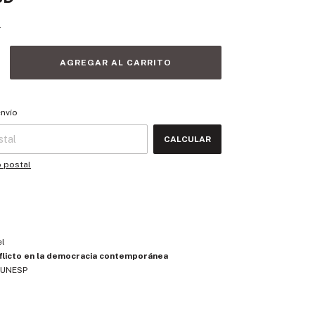
s
 CP:
CAMBIAR CP
envío
CALCULAR
o postal
el
flicto en la democracia contemporánea
a UNESP