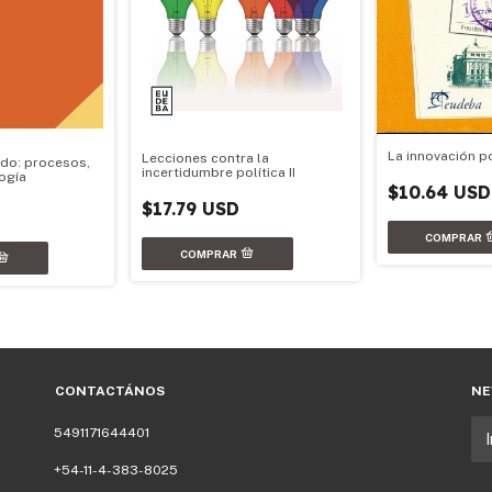
La innovación po
Lecciones contra la
ado: procesos,
incertidumbre política II
ogía
$10.64 USD
$17.79 USD
CONTACTÁNOS
NE
5491171644401
+54-11-4-383-8025