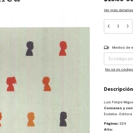
Ver más detalle
Entregas para el
Medios de 
No sé mi códig
Descripción
Luis Felipe Migu
Consenso y con
Eudeba - Editor
Páginas:
224
Alto: