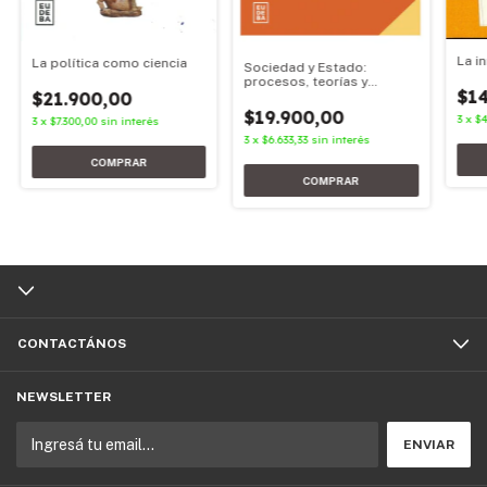
La i
La política como ciencia
Sociedad y Estado:
procesos, teorías y
$14
$21.900,00
pedagogía
$19.900,00
3
x
$4
3
x
$7.300,00
sin interés
3
x
$6.633,33
sin interés
CONTACTÁNOS
NEWSLETTER