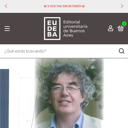
📊 3 CUOTAS SIN INTERÉS 📊
0