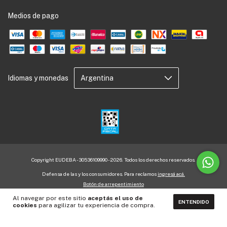
Medios de pago
Idiomas y monedas
Copyright EUDEBA - 30536109990 - 2026. Todos los derechos reservados.
Defensa de las y los consumidores. Para reclamos
ingresá acá.
Botón de arrepentimiento
Al navegar por este sitio
aceptás el uso de
ENTENDIDO
cookies
para agilizar tu experiencia de compra.