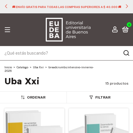
🚚 ENVÍO GRATIS PARA TODAS LAS COMPRAS SUPERIORES A $ 40.000 🚚
0
Inicio
>
Catalogo
>
Uba Xxi
>
breadcrumbs.intensivo-invierno-
2026
Uba Xxi
15 productos
ORDENAR
FILTRAR