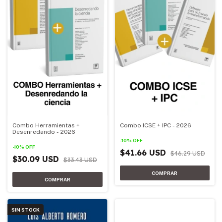
Combo Herramientas +
Combo ICSE + IPC - 2026
Desenredando - 2026
-
10
%
OFF
-
10
%
OFF
$41.66 USD
$46.29 USD
$30.09 USD
$33.43 USD
SIN STOCK