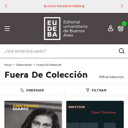
📊 3 CUOTAS SIN INTERÉS 📊
0
Inicio
>
Colecciones
>
Fuera De Colección
Fuera De Colección
159 productos
ORDENAR
FILTRAR
SIN STOCK