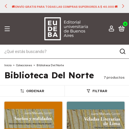
🚚 ENVÍO GRATIS PARA TODAS LAS COMPRAS SUPERIORES A $ 40.000 🚚
0
Inicio
>
Colecciones
>
Biblioteca Del Norte
Biblioteca Del Norte
7 productos
ORDENAR
FILTRAR