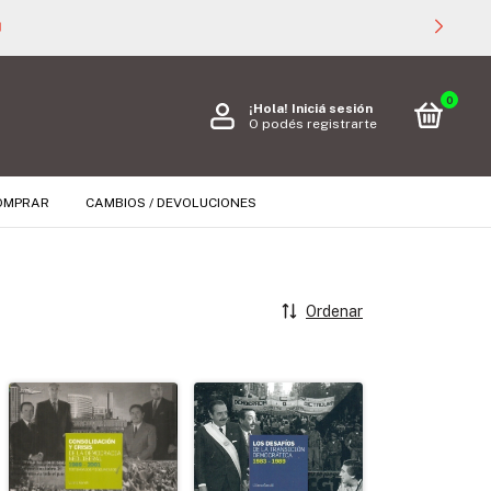

0
¡Hola!
Iniciá sesión
O podés registrarte
OMPRAR
CAMBIOS / DEVOLUCIONES
Ordenar