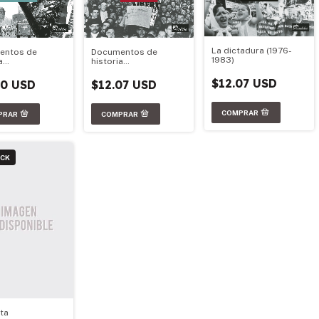
La dictadura (1976-
entos de
Documentos de
1983)
a
historia
ina.1955-1976
Argentina.1870-1955
$12.07 USD
50 USD
$12.07 USD
OCK
nta