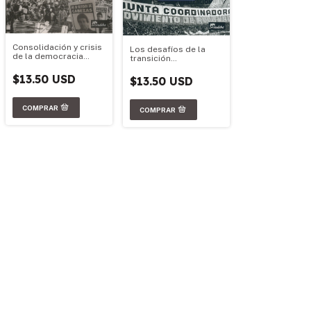
Consolidación y crisis
Los desafíos de la
de la democracia
transición
neoliberal 1989-2001
democrática 1983-
1989
$13.50 USD
$13.50 USD