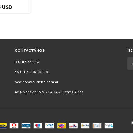
3 USD
CONTACTÁNOS
NE
5491171644401
+54-11-4-383-8025
pedidos@eudeba.com.ar
Av. Rivadavia 1573 - CABA - Buenos Aires