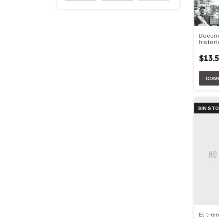
Docum
histori
Argent
$13.
SIN ST
El trei