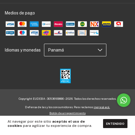
Medios de pago
Idiomas y monedas
Copyright EUDEBA - 30536109990 - 2026. Todos los derechos reservados.
Defensa de las y los consumidores. Para reclamos
ingresá acá.
Botón de arrepentimiento
Al navegar por este sitio
aceptás el uso de
ENTENDIDO
cookies
para agilizar tu experiencia de compra.