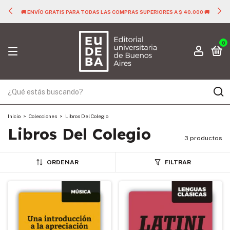
🚚 ENVÍO GRATIS PARA TODAS LAS COMPRAS SUPERIORES A $ 40.000 🚚
0
Inicio
>
Colecciones
>
Libros Del Colegio
Libros Del Colegio
3 productos
ORDENAR
FILTRAR