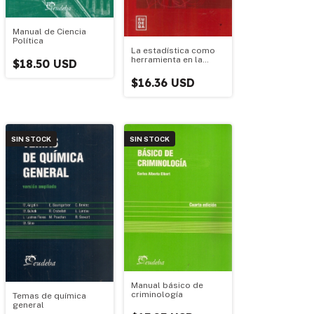
Manual de Ciencia
Política
La estadística como
herramienta en la
$18.50 USD
gestión de seguros
patrimoniales
$16.36 USD
SIN STOCK
SIN STOCK
Manual básico de
criminología
Temas de química
general