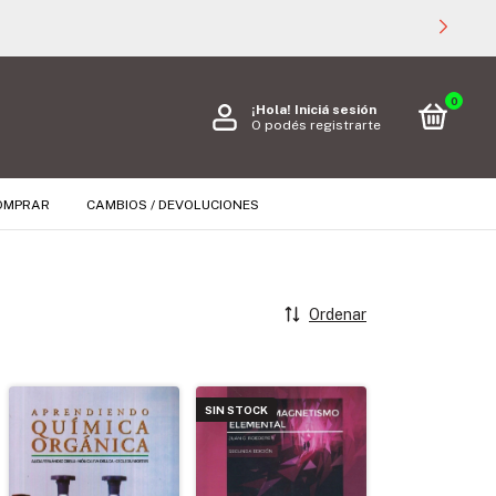
0
¡Hola!
Iniciá sesión
O podés registrarte
OMPRAR
CAMBIOS / DEVOLUCIONES
Ordenar
SIN STOCK