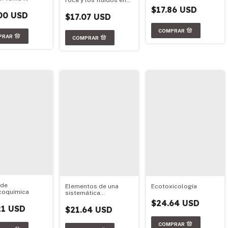
roca y los fluidos en
reservorios de
$17.86 USD
petróleo
00 USD
$17.07 USD
 de
Elementos de una
Ecotoxicología
icoquímica
sistemática
filogenética
$24.64 USD
21 USD
$21.64 USD