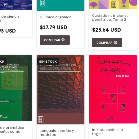
Cuidado nutricional
 de ciencia
Química orgánica
pediátrico. Tomo 2
a
$17.79 USD
$25.64 USD
93 USD
OCK
SIN STOCK
de gramática
Introducción a la
Lenguaje, teorías y
pañol como
lógica
modelos
 extranjera