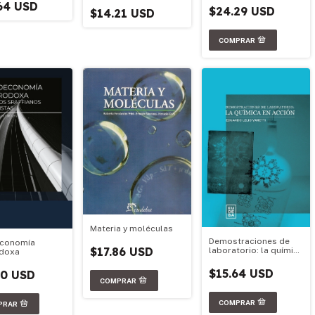
64 USD
$24.29 USD
$14.21 USD
Materia y moléculas
Demostraciones de
economía
$17.86 USD
laboratorio: la química
odoxa
en acción
$15.64 USD
50 USD