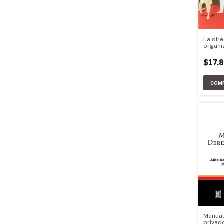
La dire
organi
$17.
Manual
privad