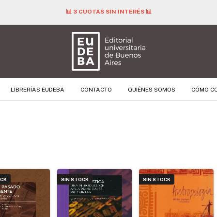
📊 3 CUOTAS SIN INTERÉS 📊
LIBRERÍAS EUDEBA
CONTACTO
QUIÉNES SOMOS
CÓMO C
OCK
SIN STOCK
SIN STOCK