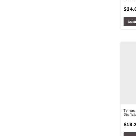
$24.
Temas
Biofís
$18.