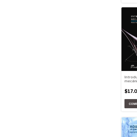
Introdu
mecáni
$17.