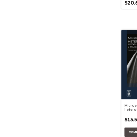
$20.
Micro
heter
$13.