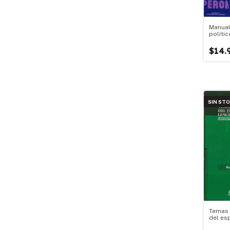
Manual
polític
$14.
SIN ST
Temas 
del es
lengua