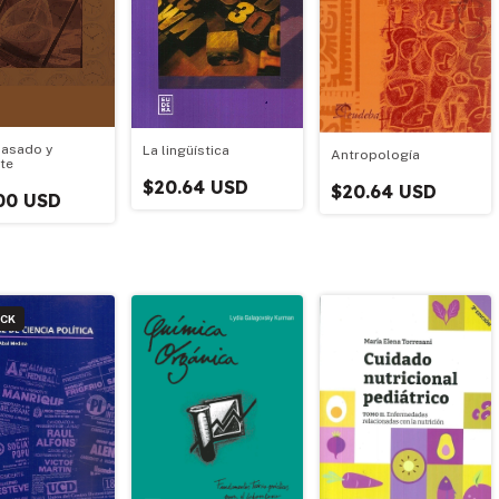
pasado y
La lingüística
Antropología
te
$20.64 USD
$20.64 USD
00 USD
OCK