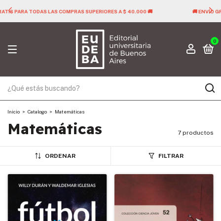
🚚 ENVÍO GRATIS PARA TODAS LAS COMPRAS SUPERIORES A $ 40.000 🚚
0
Inicio
>
Catalogo
>
Matemáticas
Matemáticas
7 productos
ORDENAR
FILTRAR