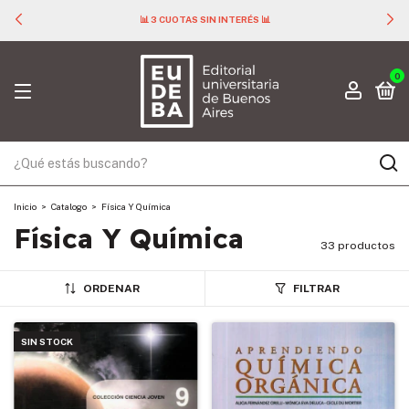
📊 3 CUOTAS SIN INTERÉS 📊
0
Inicio
>
Catalogo
>
Física Y Química
Física Y Química
33 productos
ORDENAR
FILTRAR
SIN STOCK