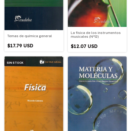
La física de los instrumentos
Temas de química general
musicales (Nª12)
$17.79 USD
$12.07 USD
SIN STOCK