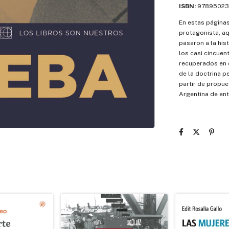
ISBN:
97895023
En estas páginas 
protagonista, a
pasaron a la his
los casi cincuen
recuperados en
de la doctrina p
partir de propue
Argentina de en