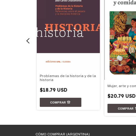
Problemas de la historia y de la
iberales y el
historia
opeo (1853
Mujer, arte y co
$18.79 USD
$20.79 USD
CÓMO COMPRAR (ARGENTINA)