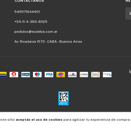
CONTACTÁNOS
NE
5491171644401
+54-11-4-383-8025
pedidos@eudeba.com.ar
Av. Rivadavia 1573 - CABA - Buenos Aires
Defensa de las y los consumidores. Para reclamos
ingresá acá.
/
Botón de arrepentimiento
este sitio
aceptás el uso de cookies
para agilizar tu experiencia de compra.