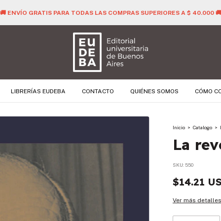
🚚 ENVÍO GRATIS PARA TODAS LAS COMPRAS SUPERIORES A $ 40.000 
LIBRERÍAS EUDEBA
CONTACTO
QUIÉNES SOMOS
CÓMO C
Inicio
>
Catalogo
>
La rev
SKU:
550
$14.21 U
Ver más detalle