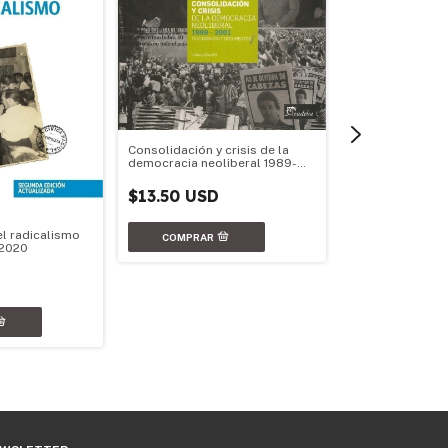
Consolidación y crisis de la
democracia neoliberal 1989-
2001
$13.50 USD
el radicalismo
-2020
Intelectuales, po
$15.64 USD