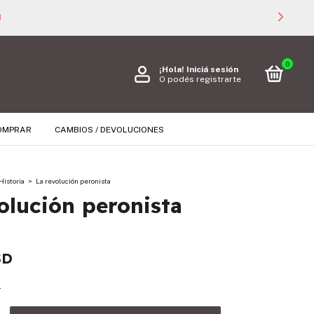

0
¡Hola!
Iniciá sesión
O podés registrarte
OMPRAR
CAMBIOS / DEVOLUCIONES
Historia
>
La revolución peronista
olución peronista
SD
s