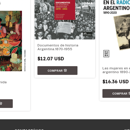
Documentos de historia
Argentina.1870-1955
$12.07 USD
Las mujeres en 
argentino 1890
$16.36 USD
mida