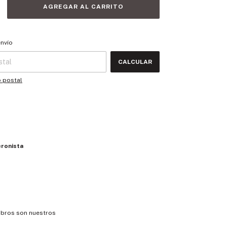
 CP:
CAMBIAR CP
envío
CALCULAR
o postal
eronista
ibros son nuestros