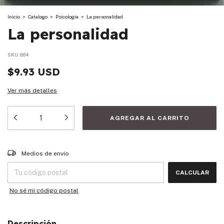
Inicio
>
Catalogo
>
Psicología
>
La personalidad
La personalidad
SKU:
864
$9.93 USD
Ver más detalles
Entregas para el CP:
CAMBIAR CP
Medios de envío
CALCULAR
No sé mi código postal
Descripción