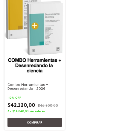
Combo Herramientas +
Desenredando - 2026
-
10
%
OFF
$42.120,00
$46.800,00
3
x
$14.040,00
sin interés