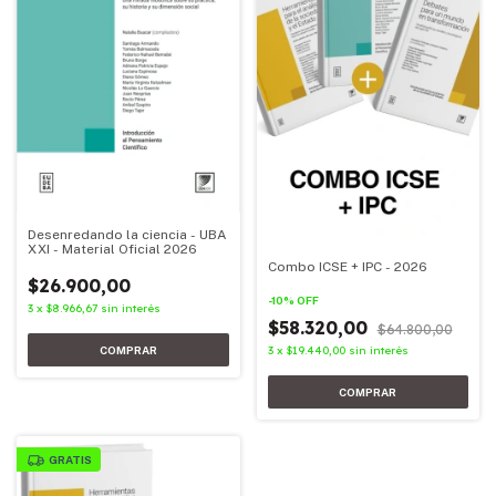
Desenredando la ciencia - UBA
XXI - Material Oficial 2026
Combo ICSE + IPC - 2026
$26.900,00
-
10
%
OFF
3
x
$8.966,67
sin interés
$58.320,00
$64.800,00
3
x
$19.440,00
sin interés
GRATIS