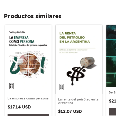
Productos similares
De S
La empresa como persona
La renta del petróleo en la
$21
Argentina
$17.14 USD
$12.07 USD