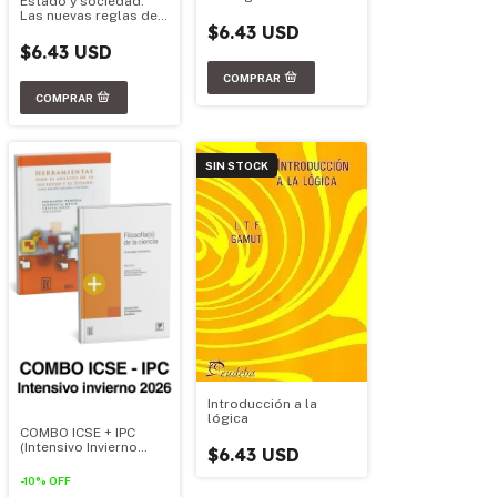
Estado y sociedad.
Las nuevas reglas del
$6.43 USD
juego. Volumen 2
$6.43 USD
SIN STOCK
Introducción a la
lógica
COMBO ICSE + IPC
(Intensivo Invierno
$6.43 USD
2026)
-
10
%
OFF