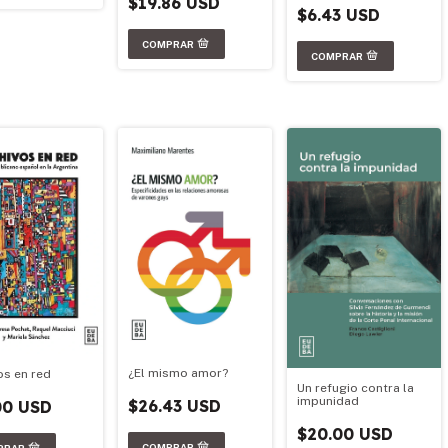
$19.86 USD
$6.43 USD
¿El mismo amor?
os en red
Un refugio contra la
impunidad
$26.43 USD
00 USD
$20.00 USD