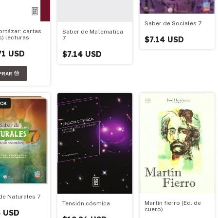
Saber de Sociales 7
ortázar: cartas
Saber de Matematica
s) lecturas
$7.14 USD
7
71 USD
$7.14 USD
OCK
de Naturales 7
Martin fierro (Ed. de
Tensión cósmica
cuero)
4 USD