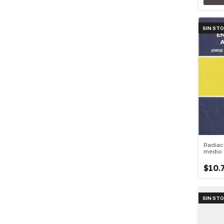
SIN ST
Radiact
medio 
$10.
SIN ST