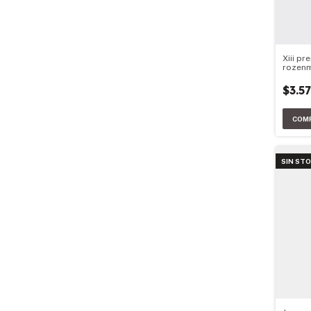
Xiii p
rozen
$3.5
SIN ST