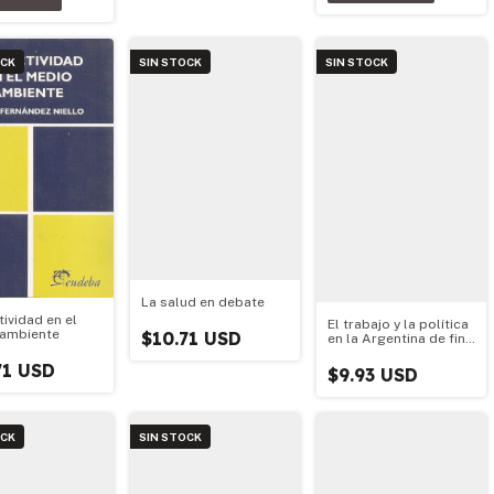
OCK
SIN STOCK
SIN STOCK
La salud en debate
ividad en el
El trabajo y la política
ambiente
$10.71 USD
en la Argentina de fin
de siglo
71 USD
$9.93 USD
OCK
SIN STOCK