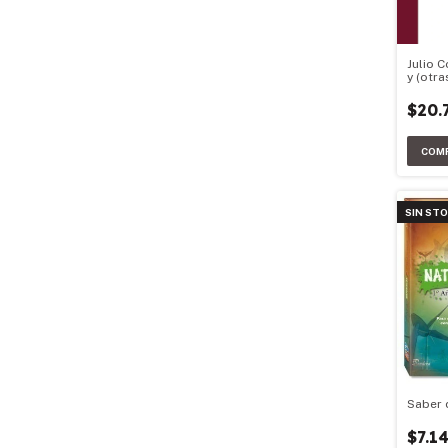
Julio C
y (otra
$20.
SIN ST
Saber 
$7.1