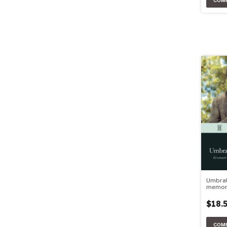
Umbral
memor
$18.