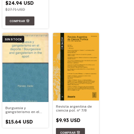
$24.94 USD
$27.71 USD
SIN STOCK
Revista argentina de
Burguesia y
ciencia pol. nº 7/8
gangsterismo en el
deporte
$9.93 USD
$15.64 USD