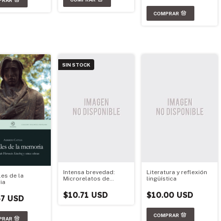
SIN STOCK
Intensa brevedad:
Literatura y reflexión
es de la
Microrelatos de
lingüística
ia
escritoras argentinas
$10.71 USD
$10.00 USD
57 USD