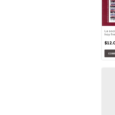
La soc
hoy fr
70
$12.