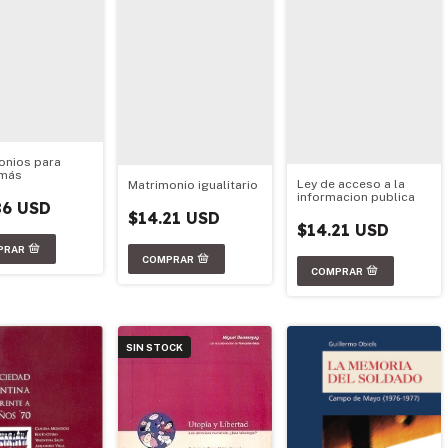
onios para
 más
Ley de acceso a la
Matrimonio igualitario
informacion publica
86 USD
$14.21 USD
$14.21 USD
SIN STOCK