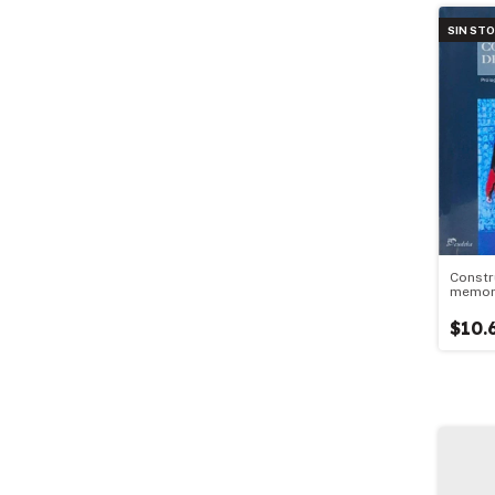
SIN ST
Constr
memori
$10.