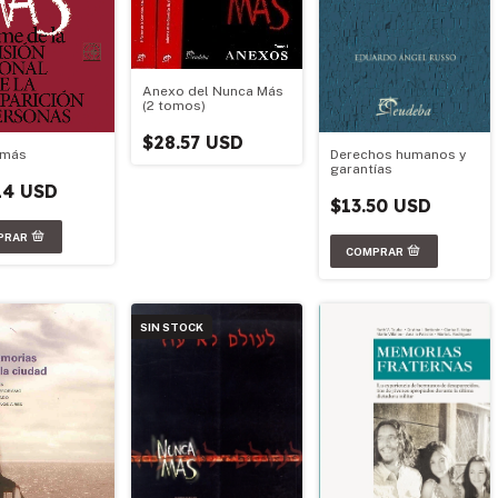
Anexo del Nunca Más
(2 tomos)
$28.57 USD
Derechos humanos y
 más
garantías
14 USD
$13.50 USD
SIN STOCK