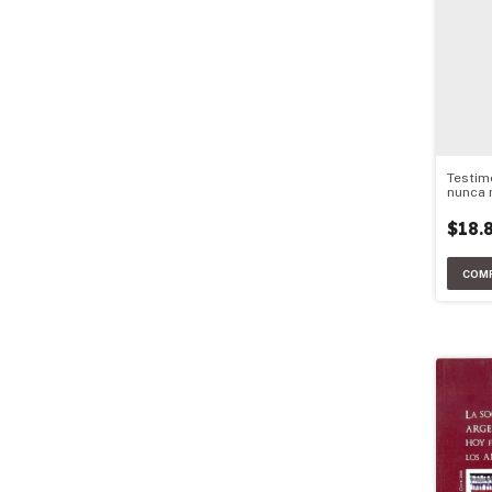
Testim
nunca
$18.