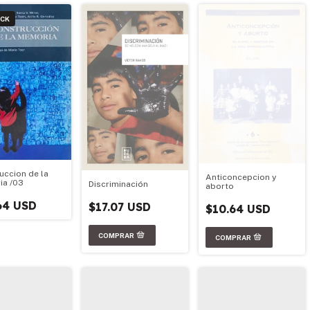
OCK
uccion de la
Anticoncepcion y
a /03
Discriminación
aborto
64 USD
$17.07 USD
$10.64 USD