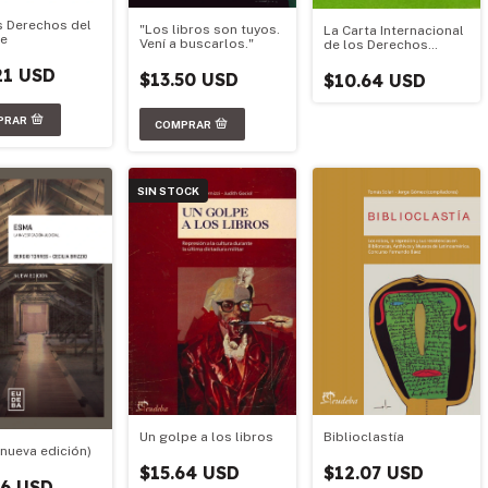
 Derechos del
"Los libros son tuyos.
La Carta Internacional
e
Vení a buscarlos."
de los Derechos
Humanos
21 USD
$13.50 USD
$10.64 USD
SIN STOCK
Un golpe a los libros
Biblioclastía
nueva edición)
$15.64 USD
$12.07 USD
86 USD