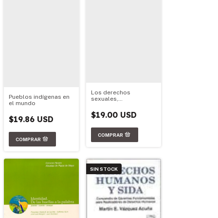
Los derechos
Pueblos indígenas en
sexuales,
el mundo
reproductivos y no
reproductivos,
$19.00 USD
incluido el derecho al
$19.86 USD
aborto, como derecho
SIN STOCK