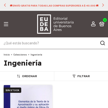
🚚 ENVÍO GRATIS PARA TODAS LAS COMPRAS SUPERIORES A $ 40.000 🚚
0
Inicio
>
Colecciones
>
Ingeniería
Ingeniería
ORDENAR
FILTRAR
SIN STOCK