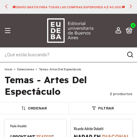
🚚 ENVÍO GRATIS PARA TODAS LAS COMPRAS SUPERIORES A $ 40.000 🚚
0
Inicio
>
Colecciones
>
Temas - Artes Del Espectáculo
Temas - Artes Del
Espectáculo
2 productos
ORDENAR
FILTRAR