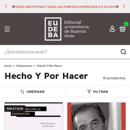
🚚 ENVÍO GRATIS PARA TODAS LAS COMPRAS SUPERIORES A $ 40.000 🚚
0
Inicio
>
Colecciones
>
Hecho Y Por Hacer
Hecho Y Por Hacer
10 productos
ORDENAR
FILTRAR
SIN STOCK