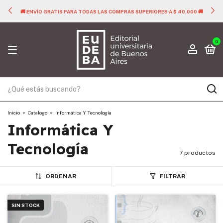
🚚 ENVÍO GRATIS PARA TODAS LAS COMPRAS SUPERIORES A $ 40.000 🚚
0
Inicio
>
Catalogo
>
Informática Y Tecnología
Informática Y
Tecnología
7 productos
ORDENAR
FILTRAR
SIN STOCK