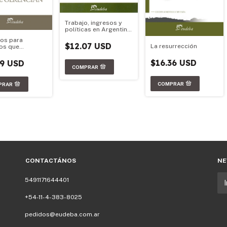
Trabajo, ingresos y
políticas en Argentina:
contribuciones para
os para
pensar el siglo XXI
$12.07 USD
La resurrección
os que
ian
$16.36 USD
79 USD
CONTACTÁNOS
NE
5491171644401
+54-11-4-383-8025
pedidos@eudeba.com.ar