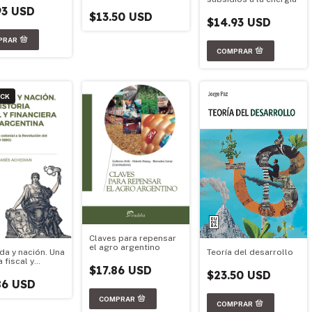
93 USD
$13.50 USD
$14.93 USD
OCK
Claves para repensar
el agro argentino
Teoría del desarrollo
da y nación. Una
a fiscal y
$17.86 USD
era de la
$23.50 USD
ina
86 USD