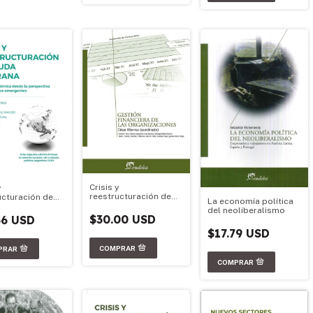
Crisis y
y
reestructuración de
ucturación de
La economía política
deuda soberana
soberana (2da
del neoliberalismo
n)
$30.00 USD
36 USD
$17.79 USD