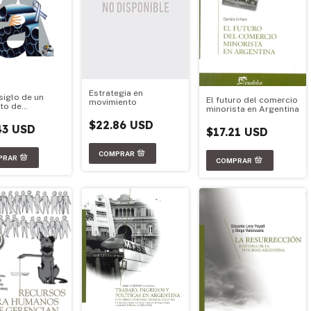
Estrategia en
siglo de un
El futuro del comercio
movimiento
to de
minorista en Argentina
ollo
$22.86 USD
43 USD
$17.21 USD