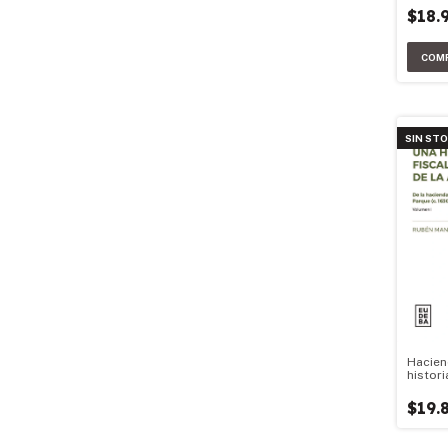
$18.
SIN ST
Hacien
histori
financi
argent
$19.