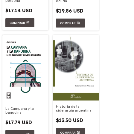
persona
deuda
$17.14 USD
$19.86 USD
Historia de la
La Campana y la
siderurgia argentina
banquina
$13.50 USD
$17.79 USD