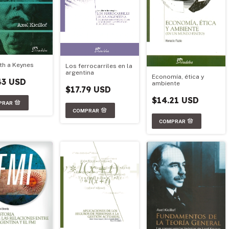
th a Keynes
Los ferrocarriles en la
argentina
Economía, ética y
43 USD
ambiente
$17.79 USD
$14.21 USD