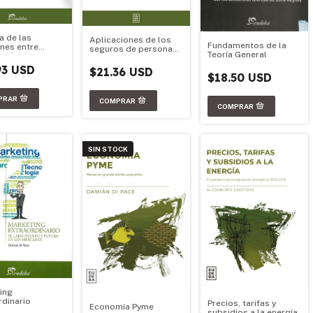
a de las
Aplicaciones de los
Fundamentos de la
ones entre
seguros de personas
Teoría General
na y el FMI
a la gestión actuarial
93 USD
$21.36 USD
$18.50 USD
SIN STOCK
ing
rdinario
Precios, tarifas y
Economía Pyme
subsidios a la energía