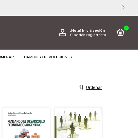
0
¡Hola!
Iniciá sesión
O podés registrarte
OMPRAR
CAMBIOS / DEVOLUCIONES
Ordenar