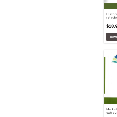
Histori
relaci
Argenti
$18.
Market
extrao