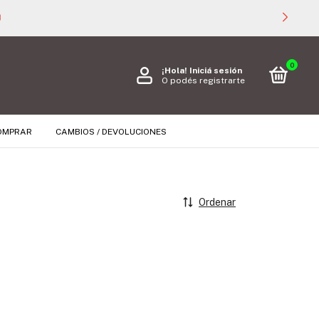

0
¡Hola!
Iniciá sesión
O podés registrarte
OMPRAR
CAMBIOS / DEVOLUCIONES
Ordenar