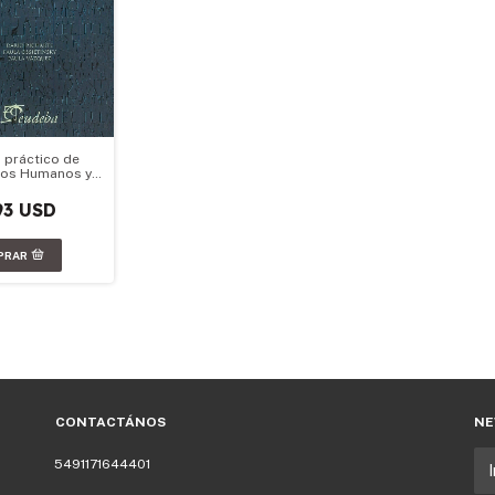
 práctico de
hos Humanos y
ho
tucional
93 USD
CONTACTÁNOS
NE
5491171644401