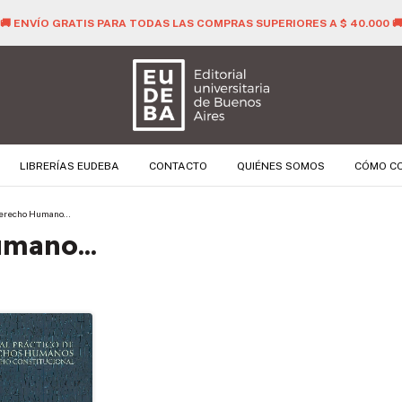
🚚 ENVÍO GRATIS PARA TODAS LAS COMPRAS SUPERIORES A $ 40.000 
LIBRERÍAS EUDEBA
CONTACTO
QUIÉNES SOMOS
CÓMO C
Derecho Humano...
mano...