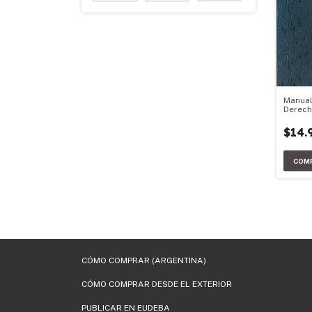
Manual
Derec
Derec
Consti
$14.
CÓMO COMPRAR (ARGENTINA)
CÓMO COMPRAR DESDE EL EXTERIOR
PUBLICAR EN EUDEBA