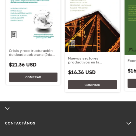
Crisis y reestructuración
de deuda soberana (2da
Nuevos sectores
edición)
Eco
productivos en la
$21.36 USD
economía argentina
$16
$16.36 USD
CONTACTÁNOS