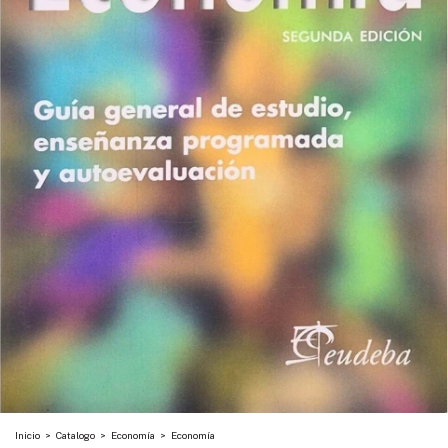
Inicio
>
Catalogo
>
Economía
>
Economía