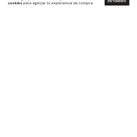
ENTENDIDO
cookies
para agilizar tu experiencia de compra.
CONTACTÁNOS
NEWSLETTER
Medios de pago
Idiomas y monedas