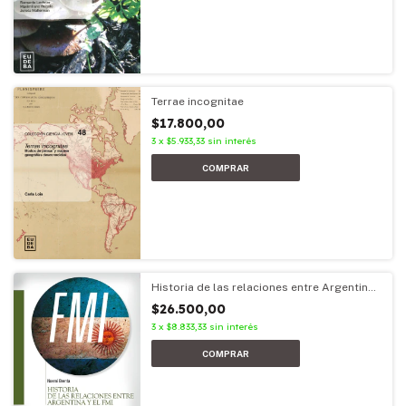
Terrae incognitae
$17.800,00
3
x
$5.933,33
sin interés
Historia de las relaciones entre Argentina
y el FMI
$26.500,00
3
x
$8.833,33
sin interés