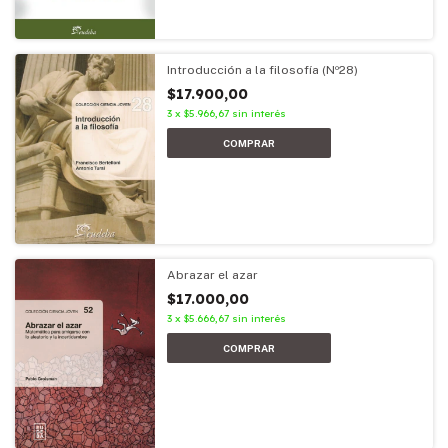
Introducción a la filosofía (Nº28)
$17.900,00
3
x
$5.966,67
sin interés
Abrazar el azar
$17.000,00
3
x
$5.666,67
sin interés