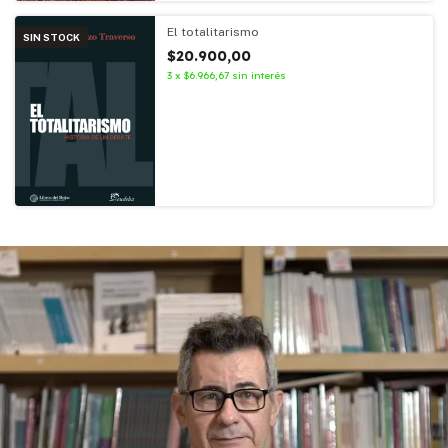
El totalitarismo
SIN STOCK
$20.900,00
3
x
$6.966,67
sin interés