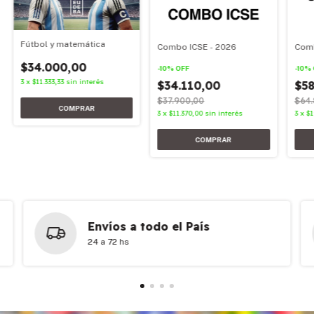
Fútbol y matemática
Combo ICSE - 2026
Comb
$34.000,00
-
10
%
OFF
-
10
%
3
x
$11.333,33
sin interés
$34.110,00
$58
$37.900,00
$64.
3
x
$11.370,00
sin interés
3
x
$1
Envíos a todo el País
24 a 72 hs