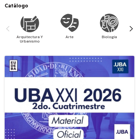
Catálogo
Arquitectura Y
Arte
Biología
Cie
Urbanismo