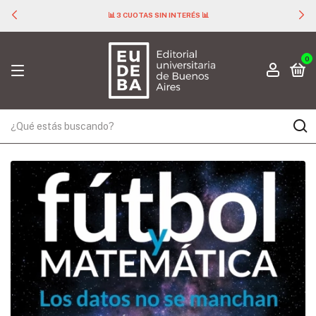
📊 3 CUOTAS SIN INTERÉS 📊
0