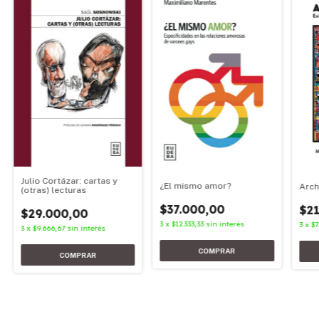
Julio Cortázar: cartas y
¿El mismo amor?
Arch
(otras) lecturas
$37.000,00
$21
$29.000,00
3
x
$12.333,33
sin interés
3
x
$7
3
x
$9.666,67
sin interés