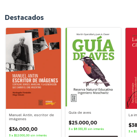
Destacados
Guía de aves
Manuel Antín, escritor de
La i
imágenes
$25.000,00
$38
$36.000,00
3
x
$8.333,33
sin interés
3
x
$1
3
x
$12.000,00
sin interés