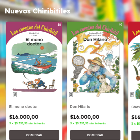
Nuevos Chiribitiles
Don Hilario
El mono doctor
Cha
$16.000,00
$16.000,00
$16
3
x
$5.333,33
sin interés
3
x
$5.333,33
sin interés
3
x
$5