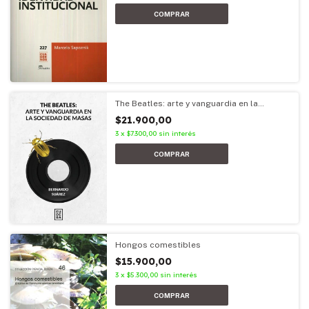
The Beatles: arte y vanguardia en la
sociedad de masas
$21.900,00
3
x
$7.300,00
sin interés
Hongos comestibles
$15.900,00
3
x
$5.300,00
sin interés