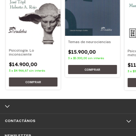
Temas de neurociencias
Psicología. Lo
$15.900,00
Psic
inconsciente
mét
3
x
$5.300,00
sin interés
$14.900,00
$11
3
x
$4.966,67
sin interés
3
x
$3
CONTACTÁNOS
NEWSLETTER