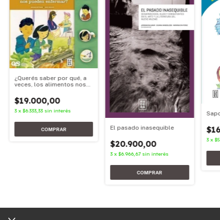
¿Querés saber por qué, a
veces, los alimentos nos
pueden enfermar?
$19.000,00
3
x
$6.333,33
sin interés
Sapo
El pasado inasequible
$16
3
x
$5
$20.900,00
3
x
$6.966,67
sin interés