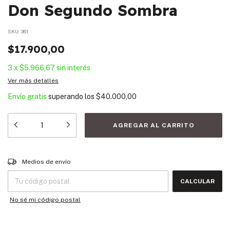
Don Segundo Sombra
SKU:
361
$17.900,00
3
x
$5.966,67
sin interés
Ver más detalles
Envío gratis
superando los
$40.000,00
Entregas para el CP:
CAMBIAR CP
Medios de envío
CALCULAR
No sé mi código postal