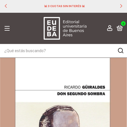
📊 3 CUOTAS SIN INTERÉS 📊
0