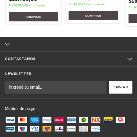
$18
3
x
$5.633,33
sin interés
3
x
$6.300,00
sin interés
3
x
$6
CONTACTÁNOS
NEWSLETTER
Medios de pago