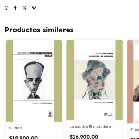
Productos similares
La cautiva El matadero
Ciudad
El o
$16.900,00
$18.900,00