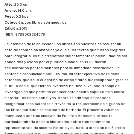
Alto:
20.0 cm.
Ancho:
14.0 cm.
Peso:
0.3 kgs.
Colección:
Los libros son nuestros
Edición:
2015
ISBN:
9789502324579
La intención de la colección Los libros son nuestros es realizar un
acto de reparación histórica ya que a los textos que fueron elegidos
para integrarla les fue arrebatada violentamente la posibilidad de ser
conocidos y leídos por el público cuando, en 1976, fueron
secuestrados por los militares para su inmediata destrucción. La
sentencia pronunciada por Luis Pan, director ejecutivo de Eudeba
entonces, que selló el destino de estos títulos fue recuperada gracias
al título con el que Hernán Invernizzi bautizó el valioso trabajo de
investigación que permitió conocer este oscuro capítulo de nuestra
historia: Los libros son tuyos. Ahora, la editorial se propone
resignificar esas palabras a través de la recuperación de algunos de
los libros perdidos en ese acto de barbarie. El presente volumen,
compuesto por tres ensayos de Eduardo Astesano, ofrece la
particular mirada de este historiador sobre tres fenómenos
representativos de nuestra historia y cultura: la creación del Ejército
Sanmartiniano a la que considera una gran operación capitalista; la