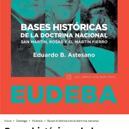
Inicio
>
Catalogo
>
Historia
>
Bases históricas de la doctrina nacional