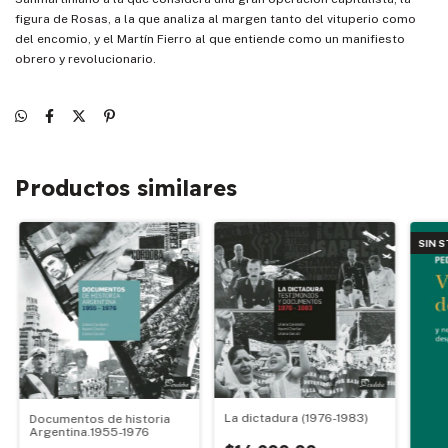
figura de Rosas, a la que analiza al margen tanto del vituperio como
del encomio, y el Martín Fierro al que entiende como un manifiesto
obrero y revolucionario.
Productos similares
SIN 
La dictadura (1976-1983)
Documentos de historia
Argentina.1955-1976