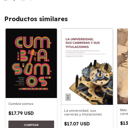
Productos similares
Cumbia somos
Más 
La universidad, sus
$17.79 USD
cere
carreras y titulaciones
$13
$17.07 USD