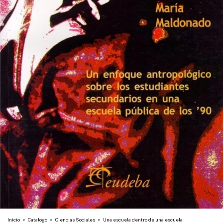
Inicio
>
Catalogo
>
Ciencias Sociales
>
Una escuela dentro de una escuela