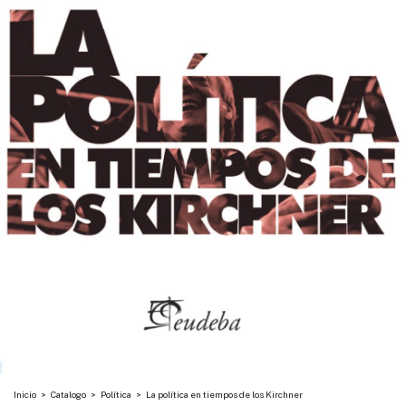
Inicio
>
Catalogo
>
Política
>
La política en tiempos de los Kirchner