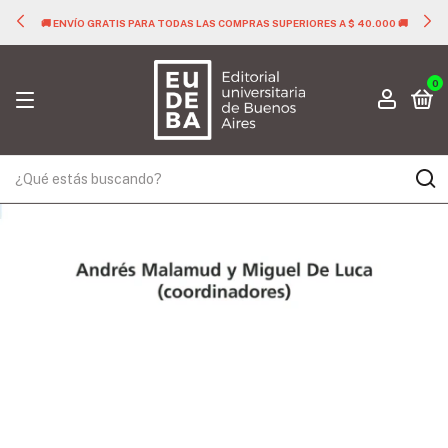
🚚 ENVÍO GRATIS PARA TODAS LAS COMPRAS SUPERIORES A $ 40.000 🚚
0