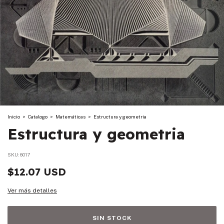
Inicio
>
Catalogo
>
Matemáticas
>
Estructura y geometria
Estructura y geometria
SKU:
6017
$12.07 USD
Ver más detalles