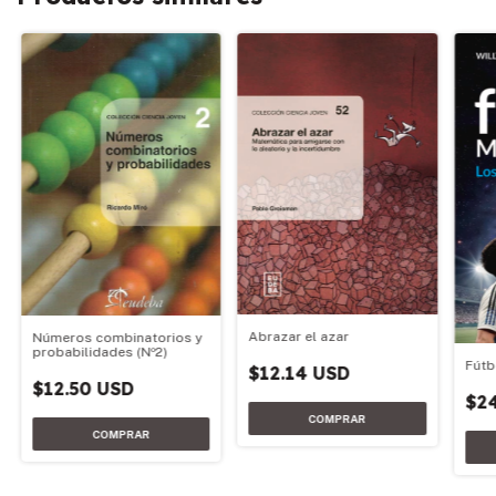
Abrazar el azar
Números combinatorios y
probabilidades (Nº2)
Fútb
$12.14 USD
$12.50 USD
$2