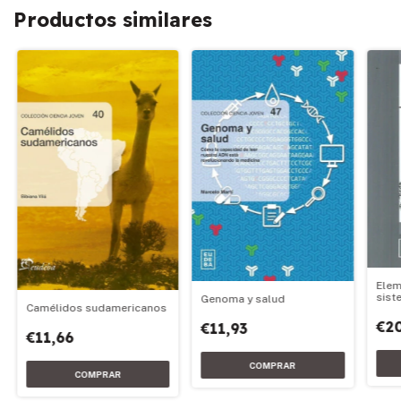
Productos similares
Elem
sist
Genoma y salud
Camélidos sudamericanos
€20
€11,93
€11,66