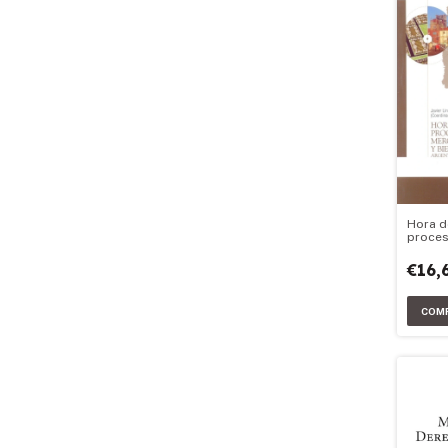
Hora d
proces
acumul
de tra
€16,