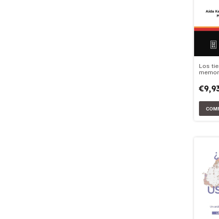
Los ti
memori
agenda
Argenti
€9,9