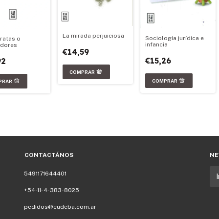
La mirada perjuiciosa
Sociología jurídica e
ratas o
infancia
adores
€14,59
€15,26
92
CONTACTÁNOS
NE
5491171644401
+54-11-4-383-8025
pedidos@eudeba.com.ar