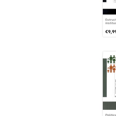
Estruc
institu
susten
ciudad
€9,9
metrop
region
Polític