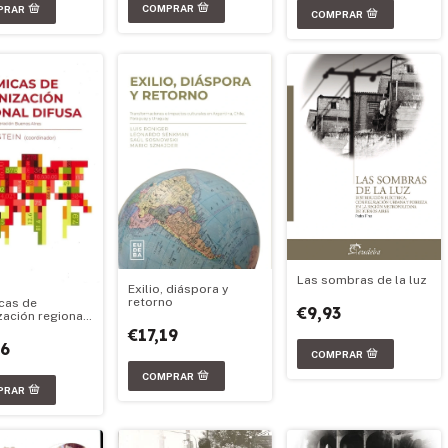
Las sombras de la luz
Exilio, diáspora y
retorno
cas de
€9,93
zación regional
€17,19
66