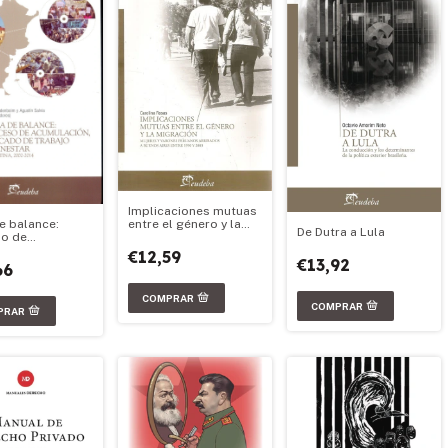
Implicaciones mutuas
entre el género y la
e balance:
De Dutra a Lula
migración
o de
ación, mercado
€12,59
€13,92
bajo y bienestar
66