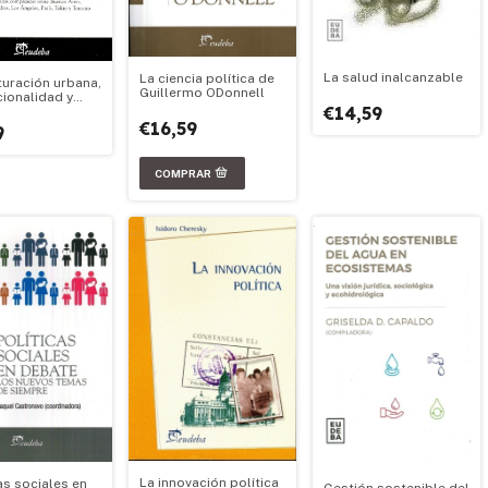
La salud inalcanzable
La ciencia política de
turación urbana,
Guillermo ODonnell
cionalidad y
€14,59
tabilidad de
€16,59
es
9
olitanas y
es dif
La innovación política
as sociales en