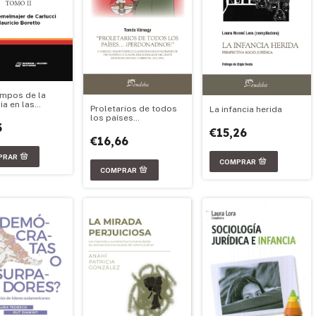
empos de la
a en las
Proletarios de todos
La infancia herida
s políticas de
los países
na y Chile
3
¡Perdonadnos!
€15,26
€16,66