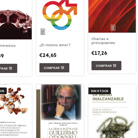
Charlas a
principiantes
¿El mismo amor?
iviremos
€17,26
€24,65
59
OCK
SIN STOCK