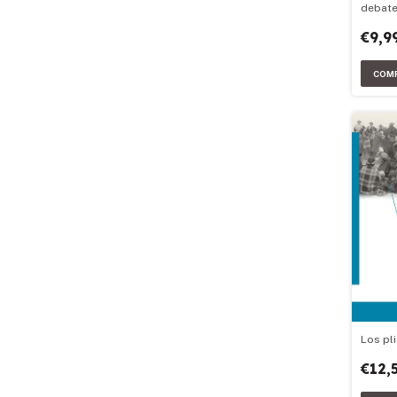
debat
€9,9
Los pli
€12,