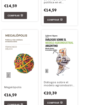
política en el
€14,59
federalismo argentino
€14,59
Diálogos sobre el
modelo agroindustrial
Megalópolis
argentino
€20,39
€16,59