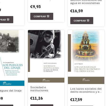
Gestión sostenible del
e
agua en ecosistemas
€9,93
9
€16,59
Sociedad e
Los lazos sociales del
instituciones
egues del linaje
delito económico y el
orden social
€11,26
59
€17,59