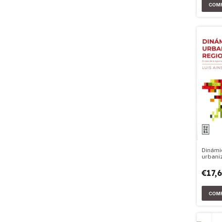
Dinámi
urbani
difusa
€17,