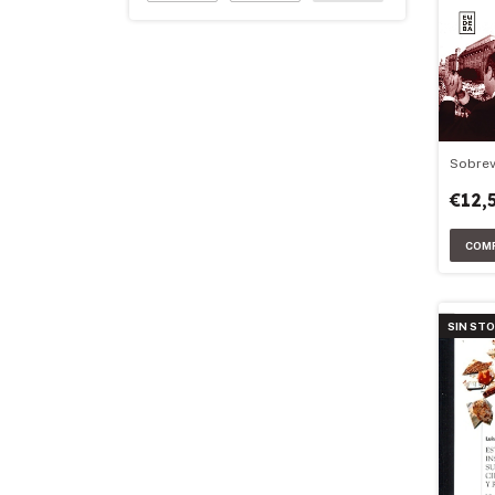
Sobrev
€12,
SIN ST