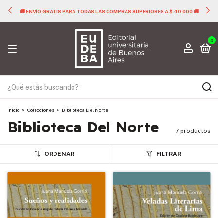
🚚 ENVÍO GRATIS PARA TODAS LAS COMPRAS SUPERIORES A $ 40.000 🚚
0
Inicio
>
Colecciones
>
Biblioteca Del Norte
Biblioteca Del Norte
7 productos
ORDENAR
FILTRAR