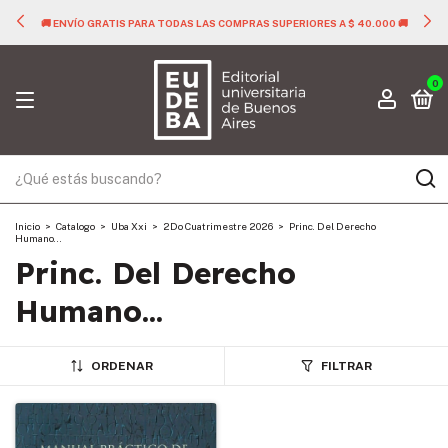
🚚 ENVÍO GRATIS PARA TODAS LAS COMPRAS SUPERIORES A $ 40.000 🚚
0
Inicio
>
Catalogo
>
Uba Xxi
>
2Do Cuatrimestre 2026
>
Princ. Del Derecho
Humano...
Princ. Del Derecho
Humano...
ORDENAR
FILTRAR