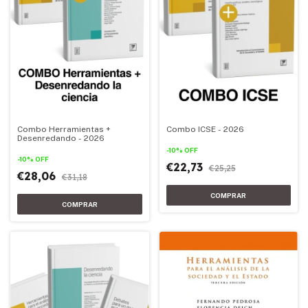
Combo Herramientas +
Combo ICSE - 2026
Desenredando - 2026
-
10
%
OFF
-
10
%
OFF
€22,73
€25,25
€28,06
€31,18