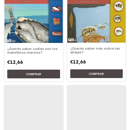
¿Querés saber más sobre las
¿Querés saber cuáles son los
abejas?
mamíferos marinos?
€12,66
€12,66