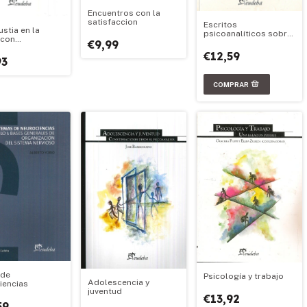
Encuentros con la
satisfaccion
Escritos
stia en la
psicoanalíticos sobre
 con
adolescencia
€9,99
centes
€12,59
93
 de
Psicología y trabajo
Adolescencia y
iencias
juventud
€13,92
59