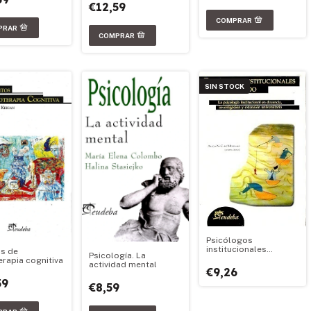
€12,59
SIN STOCK
Psicólogos
institucionales
os de
Psicología. La
trabajando
erapia cognitiva
actividad mental
€9,26
59
€8,59