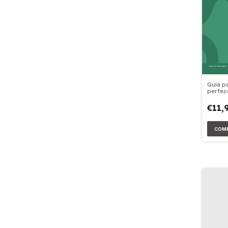
Guía p
perfec
probl
€11,