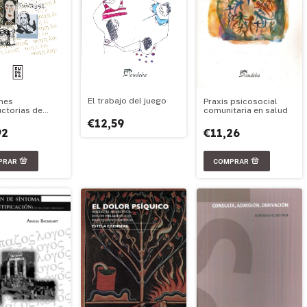
El trabajo del juego
Praxis psicosocial
nes
comunitaria en salud
uctorias de
atología
€12,59
€11,26
92