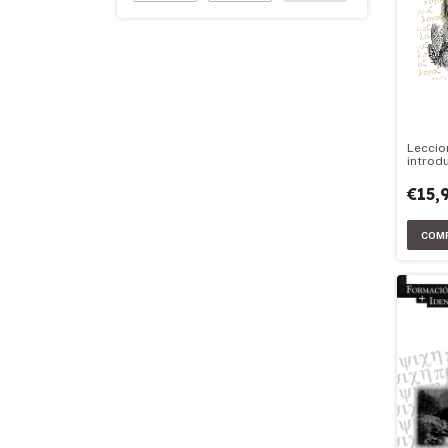
Leccio
introd
psicop
€15,