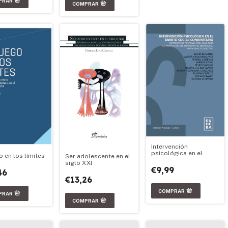
Intervención
psicológica en el
o en los límites
Ser adolescente en el
ámbito social-
siglo XXI
comunitario
€9,99
46
€13,26