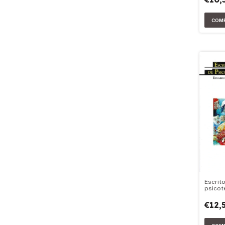
Escrit
psicot
€12,