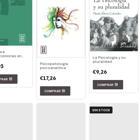
ara
cionistas en
La Psicología y su
emas
pluralidad
Psicopatología
93
psicoanalítica
€9,26
€17,26
SIN STOCK