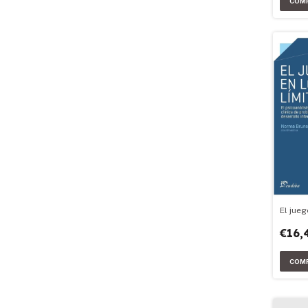
El jueg
€16,