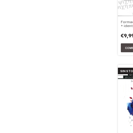
Formac
+ ident
recorr
€9,9
SIN ST