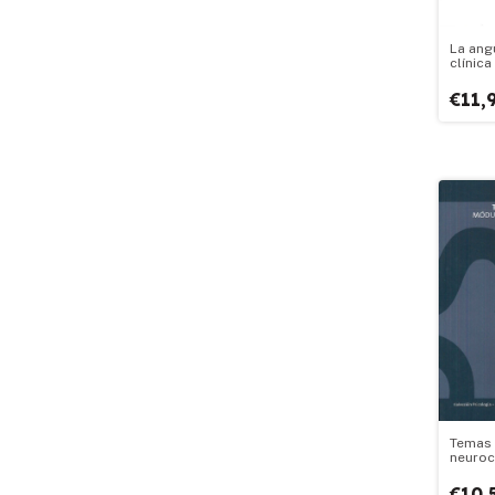
La angu
clínica
adoles
€11,
Temas
neuroc
€10,