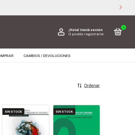
0
¡Hola!
Iniciá sesión
O podés registrarte
OMPRAR
CAMBIOS / DEVOLUCIONES
Ordenar
SIN STOCK
SIN STOCK