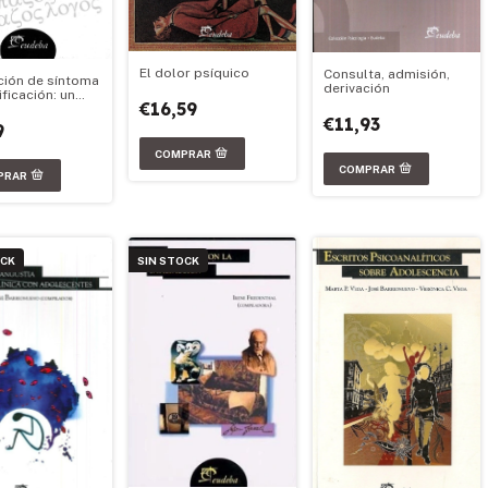
El dolor psíquico
Consulta, admisión,
ión de síntoma
derivación
ificación: un
€16,59
ido freudiano
€11,93
9
OCK
SIN STOCK