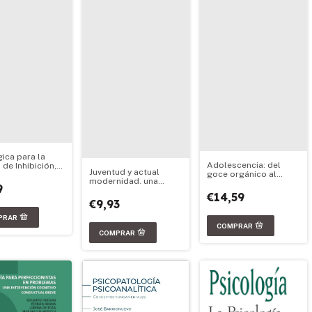
gica para la
Adolescencia: del
 de Inhibición,
Juventud y actual
goce orgánico al
a y angustia de
modernidad. una
hallazgo de objeto
nd Freud
9
lectura desde
n II
€14,59
€9,93