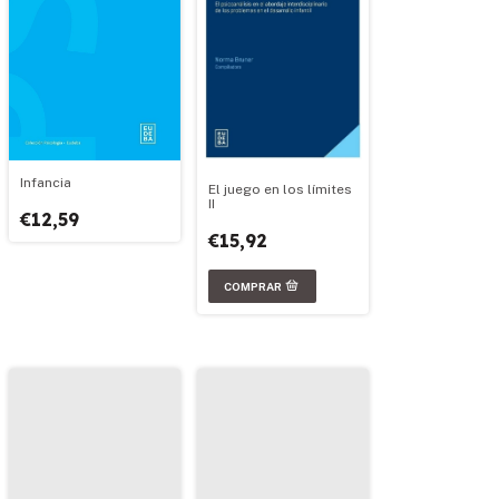
Infancia
El juego en los límites
II
€12,59
€15,92