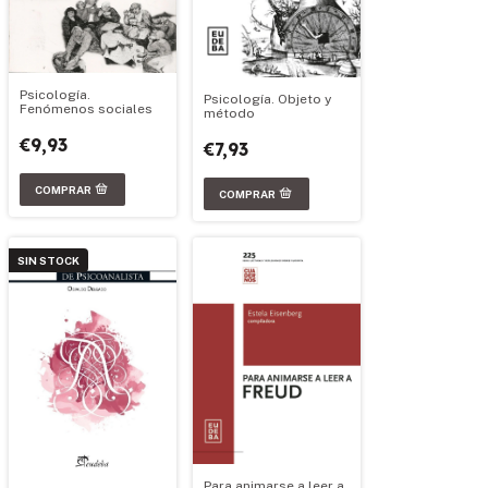
Psicología.
Psicología. Objeto y
Fenómenos sociales
método
€9,93
€7,93
SIN STOCK
Para animarse a leer a