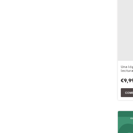
Una ló
lectura
síntom
Sigmu
€9,9
Volume