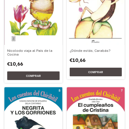
Nicolodo viaja al País de la
¿Dónde estás, Carabás?
Cocina
€10,66
€10,66