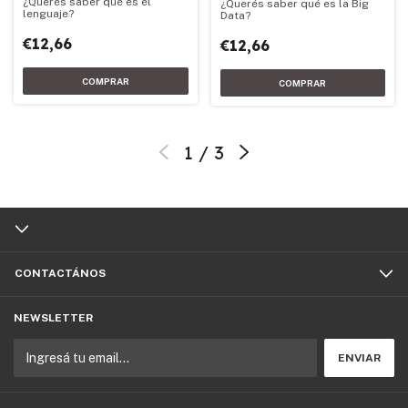
¿Querés saber qué es el
¿Querés saber qué es la Big
lenguaje?
Data?
€12,66
€12,66
1
/
3
CONTACTÁNOS
NEWSLETTER