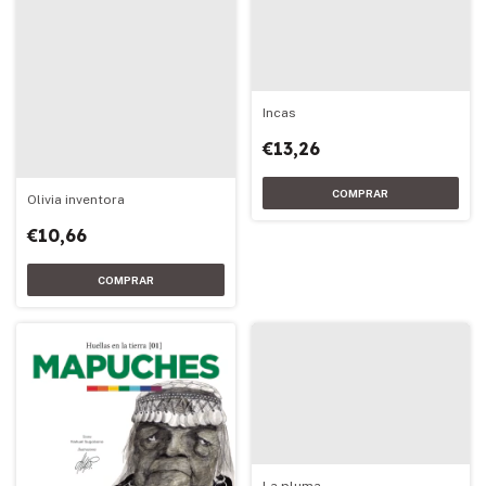
Incas
€13,26
Olivia inventora
€10,66
La pluma