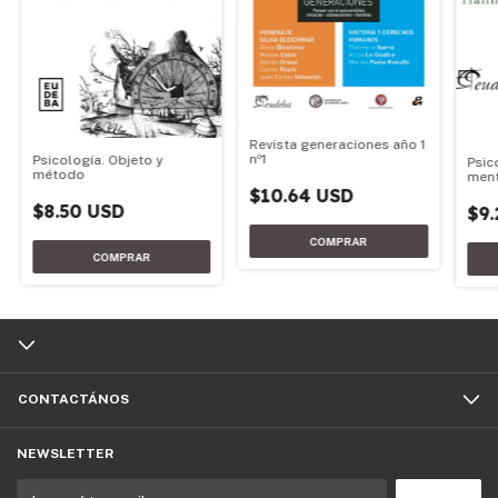
Revista generaciones año 1
nº1
Psicología. Objeto y
Psic
método
ment
$10.64 USD
$8.50 USD
$9.
CONTACTÁNOS
NEWSLETTER