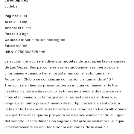
La estupidez
Eudeba
Páginas:
204
Alto:
21.0 cm.
Ancho:
14.0 cm.
Peso:
0.3 kgs.
Colección:
Serie de los dos siglos
Edición:
2016
ISBN:
9789502325446
La acción transcurre en diversos moteles de la ruta, en las cercanías
de Las Vegas. Sus personajes son estadounidenses, pero cocinan
choripanes y cuando tienen problemas con el auto llaman al
Automóvil Club o se comunican con la policía llamando al 107.
Transcurre en tiempo presente, pero circulan continuamente los
casetes. La obra enlaza cinco historias independientes que se van
interrelacionando. El tema que aúna las historias es el dinero, el
lenguaje en tanto procedimiento de multiplicación de sentido y la
catástrofe. En esta obra se horada el realismo, se lo fisura allí donde
la superficie en la que se proyecta se deja ver, evidenciando el lugar
del sentido. Cierta dimensión sagrada del arte se vislumbra, aunque
inmediatamente es ocultada por la estupidez de la avaricia.