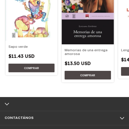
Sapo verde
Memorias de una entrega
Leng
amorosa
$11.43 USD
$14
$13.50 USD
CONTACTÁNOS